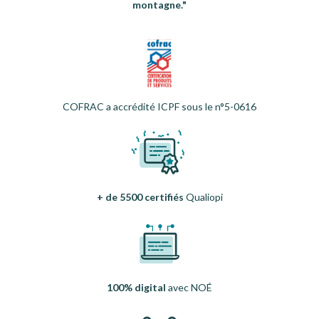
montagne."
COFRAC a accrédité ICPF sous le n°5-0616
+ de 5500 certifiés
Qualiopi
100% digital
avec NOÉ