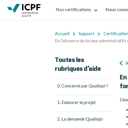
Nos certifications
Nous conna
Accueil
Support
Certificatio
En l’absence de locaux administratifs et
Toutes les
R
rubriques d’aide
En 
0. Concerné par Qualiopi ?
for
L'au
1. Élaborer le projet
2. La demande Qualiopi