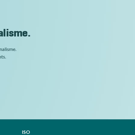
alisme.
nnalisme.
nts.
ISO