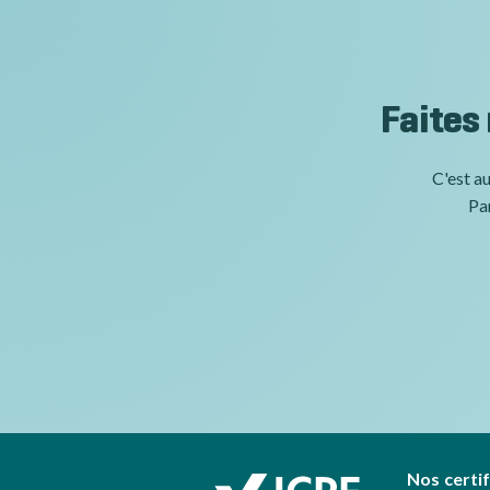
Faites
C'est au
Par
Nos certi