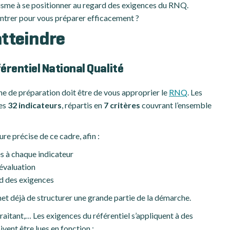
anisme à se positionner au regard des exigences du RNQ.
centrer pour vous préparer efficacement ?
atteindre
éférentiel National Qualité
e de préparation doit être de vous approprier le
RNQ
. Les
les
32 indicateurs
, répartis en
7 critères
couvrant l’ensemble
re précise de ce cadre, afin :
és à chaque indicateur
évaluation
rd des exigences
et déjà de structurer une grande partie de la démarche.
aitant,… Les exigences du référentiel s’appliquent à des
ivent être lues en fonction :