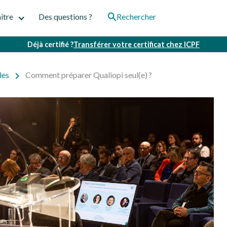
itre
Des questions ?
Rechercher
Déjà certifié ?
Transférer votre certificat chez ICPF
les
Comment préparer Qualiopi seul(e) ?