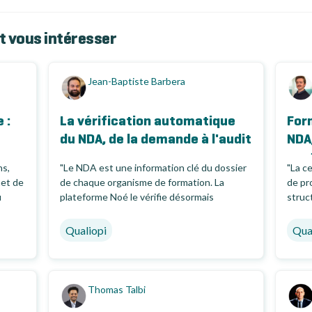
t vous intéresser
Jean-Baptiste Barbera
 :
La vérification automatique
For
du NDA, de la demande à l'audit
NDA,
sont
ns,
"Le NDA est une information clé du dossier
"La ce
met de
de chaque organisme de formation. La
de pr
u
plateforme Noé le vérifie désormais
struc
automatiquement et vous alerte si...
levier
Qualiopi
Qua
Thomas Talbi