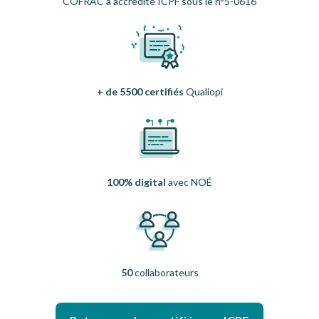
COFRAC a accrédité ICPF sous le n°5-0616
+ de 5500 certifiés
Qualiopi
100% digital
avec NOÉ
50
collaborateurs