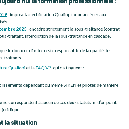
ujourd’hui la formation professionnelle :
2019
: impose la certification Qualiopi pour accéder aux
isés.
écembre 2023
: encadre strictement la sous-traitance (contrat
ous-traitant, interdiction de la sous-traitance en cascade,
 que le donneur d’ordre reste responsable de la qualité des
s-traitants.
ture Qualiopi
et la
FAQ V2
, qui distinguent :
ablissements dépendant du même SIREN et pilotés de manière
se ne correspondent à aucun de ces deux statuts, ni d’un point
 juridique.
 la situation