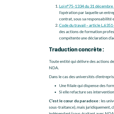
Loi n°75-1334 du 31 décembre
l’opération par laquelle un entre
contrat, sous sa responsabilité 
Code du travail – article L.635
des actions de formation profess
compétente une déclaration d’act
Traduction concrète :
Toute entité qui délivre des actions 
NDA.
Dans le cas des universités d’entrepris
Une filiale qui dispense des fo
Si elle refacture ses intervention
C’est le cœur du paradoxe
: les uni
sous-traitance), mais juridiquement, 
indépendant (sous-traitant avec NDA