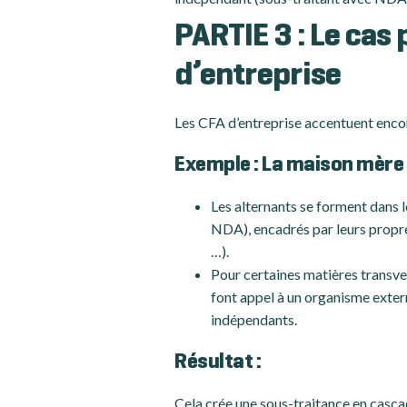
PARTIE 3 : Le cas 
d’entreprise
Les CFA d’entreprise accentuent enco
Exemple
: La maison mère 
Les alternants se forment dans l
NDA), encadrés par leurs propre
…).
Pour certaines matières transver
font appel à un organisme extern
indépendants.
Résultat :
Cela crée une sous-traitance en casca