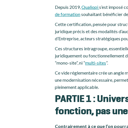
Depuis 2019,
Qualiopi
s’est imposé c
de formation
souhaitant bénéficier de
Cette certification, pensée pour struc
juridique précis et des modalités d’au
d’Entreprise, acteurs stratégiques pou
Ces structures intragroupe, essentiell
juridiquement ou fonctionnellement da
“mono-site”, ni “
multi-sites
”.
Ce vide réglementaire crée un angle mo
une modernisation nécessaire, permett
pleinement applicable.
PARTIE 1 : Univers
fonction, pas un
Contrairement à ce que l’on pourra