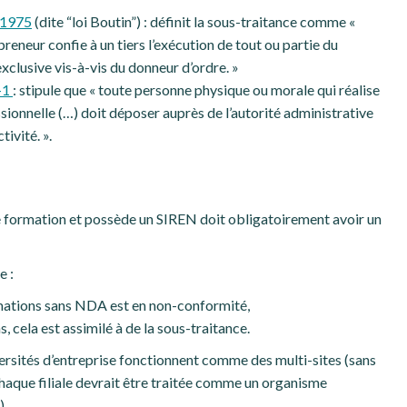
 1975
(dite “loi Boutin”) : définit la sous-traitance comme «
preneur confie à un tiers l’exécution de tout ou partie du
exclusive vis-à-vis du donneur d’ordre. »
1-1
: stipule que « toute personne physique ou morale qui réalise
ionnelle (…) doit déposer auprès de l’autorité administrative
ivité. ».
de formation et possède un SIREN doit obligatoirement avoir un
e :
rmations sans NDA est en non-conformité,
s, cela est assimilé à de la sous-traitance.
versités d’entreprise fonctionnent comme des multi-sites (sans
chaque filiale devrait être traitée comme un organisme
).